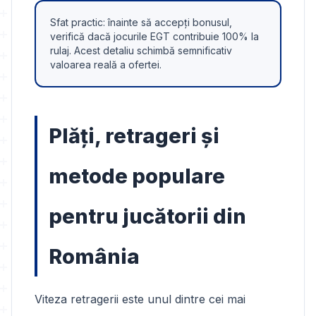
Sfat practic: înainte să accepți bonusul,
verifică dacă jocurile EGT contribuie 100% la
rulaj. Acest detaliu schimbă semnificativ
valoarea reală a ofertei.
Plăți, retrageri și
metode populare
pentru jucătorii din
România
Viteza retragerii este unul dintre cei mai