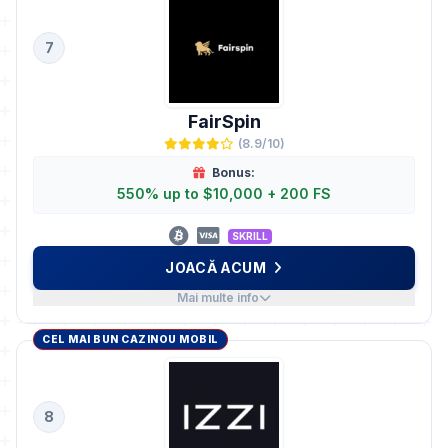
RTP: 96%
Min Deposit: €10
Payout speed: 1-24 hours
7
Casino Games: 8000+
BINE DE ȘTIUT
FairSpin
Withdrawal processing can be slow
(8.9/10)
Bonus:
550% up to $10,000 + 200 FS
SKRILL
JOACĂ ACUM
Mai multe info
CEL MAI BUN CAZINOU MOBIL
DE CE NE PLACE
RTP: 97%
Min Deposit: €1
Payout speed: Under 1 hour
8
Casino Games: 7000+