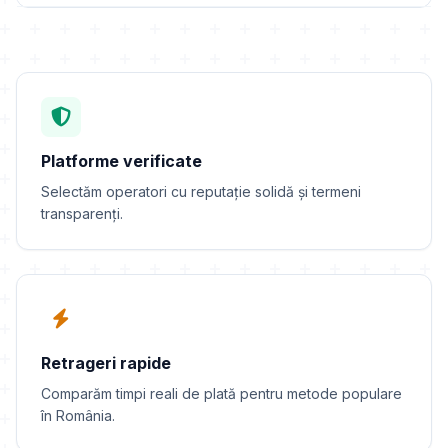
DE CE NE PLACE
RTP: 96%
Min Deposit: €1
Payout speed: 1-24 hours
Casino Games: 5000+
BINE DE ȘTIUT
Platforme verificate
Limited table game selection
Selectăm operatori cu reputație solidă și termeni
transparenți.
Retrageri rapide
Comparăm timpi reali de plată pentru metode populare
în România.