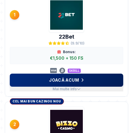
1
22Bet
(9.9/10)
Bonus:
€1,500 + 150 FS
SKRILL
JOACĂ ACUM
Mai multe info
CEL MAI BUN CAZINOU NOU
DE CE NE PLACE
RTP: 97%
Min Deposit: €1
Payout speed: 1-24 hours
2
Casino Games: 5000+