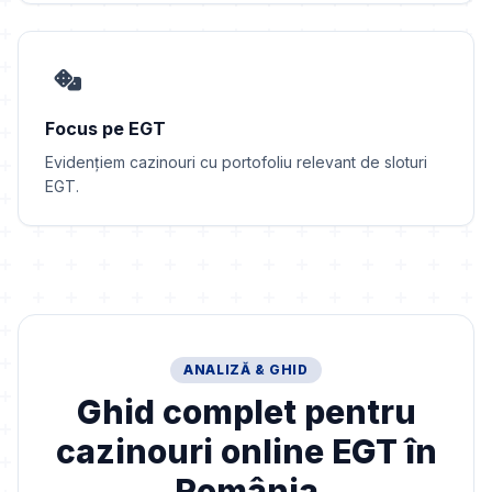
Focus pe EGT
Evidențiem cazinouri cu portofoliu relevant de sloturi
EGT.
ANALIZĂ & GHID
Ghid complet pentru
cazinouri online EGT în
România