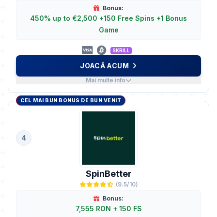
Bonus:
450% up to €2,500 +150 Free Spins +1 Bonus
Game
SKRILL
JOACĂ ACUM
Mai multe info
CEL MAI BUN BONUS DE BUN VENIT
DE CE NE PLACE
RTP: 97%
Min Deposit: €10
Payout speed: 1-3 hours
4
Casino Games: 7000+
BINE DE ȘTIUT
SpinBetter
Wagering: Bonus x40
(9.5/10)
Bonus:
7,555 RON + 150 FS