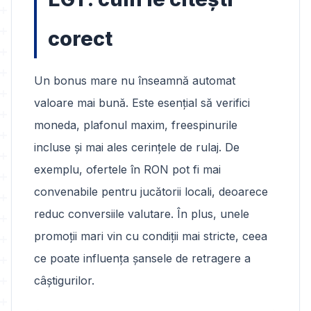
corect
Un bonus mare nu înseamnă automat
valoare mai bună. Este esențial să verifici
moneda, plafonul maxim, freespinurile
incluse și mai ales cerințele de rulaj. De
exemplu, ofertele în RON pot fi mai
convenabile pentru jucătorii locali, deoarece
reduc conversiile valutare. În plus, unele
promoții mari vin cu condiții mai stricte, ceea
ce poate influența șansele de retragere a
câștigurilor.