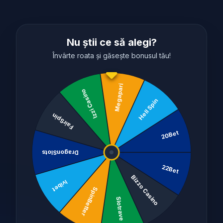
Nu știi ce să alegi?
Învârte roata și găsește bonusul tău!