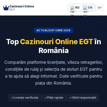
Cazinouri
Online
RO
EN
18+
EGT
ACTUALIZAT IUNIE 2026
Top
Cazinouri Online EGT
în
România
Comparăm platforme licențiate, viteza retragerilor,
condițiile de rulaj și selecția de sloturi EGT pentru
a te ajuta să alegi informat.
Date verificate pentru
piața din România.
Licențe verificate
Plăți rapide
Ghid responsabil