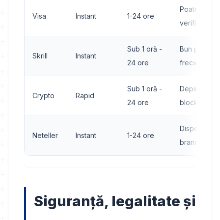
Poate neces
Visa
Instant
1-24 ore
verificări su
Sub 1 oră -
Bun pentru s
Skrill
Instant
24 ore
frecvente
Sub 1 oră -
Depinde de
Crypto
Rapid
24 ore
blockchain
Disponibil l
Neteller
Instant
1-24 ore
branduri
Siguranță, legalitate și