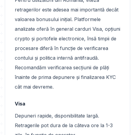
Pentru utilizatorii din România, viteza
retragerilor este adesea mai importantă decât
valoarea bonusului inițial. Platformele
analizate oferă în general carduri Visa, opțiuni
crypto și portofele electronice, însă timpii de
procesare diferă în funcție de verificarea
contului și politica internă antifraudă.
Recomandăm verificarea secțiunii de plăți
înainte de prima depunere și finalizarea KYC
cât mai devreme.
Visa
Depuneri rapide, disponibilitate largă.
Retragerile pot dura de la câteva ore la 1-3