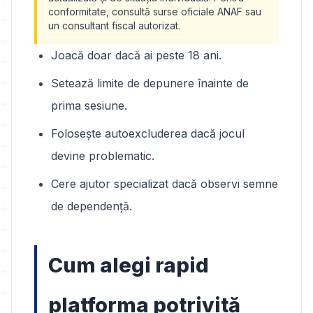
conformitate, consultă surse oficiale ANAF sau
un consultant fiscal autorizat.
Joacă doar dacă ai peste 18 ani.
Setează limite de depunere înainte de
prima sesiune.
Folosește autoexcluderea dacă jocul
devine problematic.
Cere ajutor specializat dacă observi semne
de dependență.
Cum alegi rapid
platforma potrivită