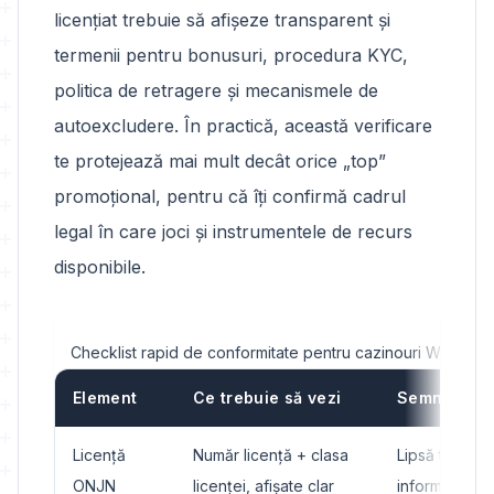
licențiat trebuie să afișeze transparent și
termenii pentru bonusuri, procedura KYC,
politica de retragere și mecanismele de
autoexcludere. În practică, această verificare
te protejează mai mult decât orice „top”
promoțional, pentru că îți confirmă cadrul
legal în care joci și instrumentele de recurs
disponibile.
Checklist rapid de conformitate pentru cazinouri Wazdan 
Element
Ce trebuie să vezi
Semnal de r
Licență
Număr licență + clasa
Lipsă totală 
ONJN
licenței, afișate clar
informații vag