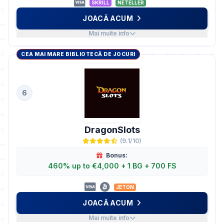
SKRILL
NETELLER
JOACĂ ACUM
Mai multe info
CEA MAI MARE BIBLIOTECĂ DE JOCURI
DE CE NE PLACE
RTP: 97%
Min Deposit: €5
Payout speed: 1-3 hours
6
Casino Games: 4000+
BINE DE ȘTIUT
DragonSlots
Limited crypto options
(9.1/10)
Bonus:
460% up to €4,000 + 1 BG + 700 FS
JETON
JOACĂ ACUM
Mai multe info