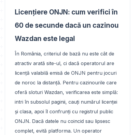
Licențiere ONJN: cum verifici în
60 de secunde dacă un cazinou
Wazdan este legal
În România, criteriul de bază nu este cât de
atractiv arată site-ul, ci dacă operatorul are
licență valabilă emisă de ONJN pentru jocuri
de noroc la distanță. Pentru cazinourile care
oferă sloturi Wazdan, verificarea este simplă:
intri în subsolul paginii, cauți numărul licenței
și clasa, apoi îl confrunți cu registrul public
ONJN. Dacă datele nu coincid sau lipsesc
complet, evită platforma. Un operator