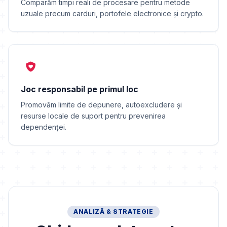
Comparăm timpi reali de procesare pentru metode
uzuale precum carduri, portofele electronice și crypto.
Joc responsabil pe primul loc
Promovăm limite de depunere, autoexcludere și
resurse locale de suport pentru prevenirea
dependenței.
ANALIZĂ & STRATEGIE