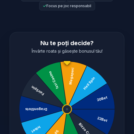
Focus pe joc responsabil
Nu te poți decide?
Învârte roata și găsește bonusul tău!