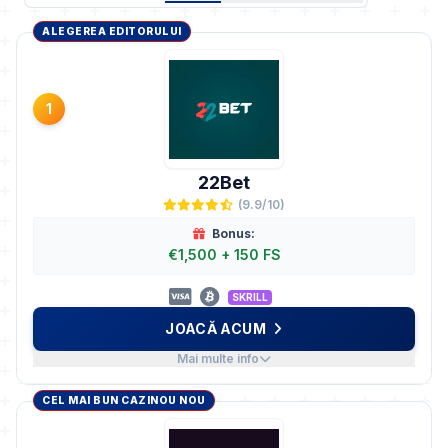
ALEGEREA EDITORULUI
1
22Bet
(9.9/10)
Bonus:
€1,500 + 150 FS
SKRILL
JOACĂ ACUM
Mai multe info
CEL MAI BUN CAZINOU NOU
DE CE NE PLACE
RTP: 97%