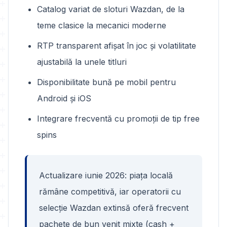
Catalog variat de sloturi Wazdan, de la
teme clasice la mecanici moderne
RTP transparent afișat în joc și volatilitate
ajustabilă la unele titluri
Disponibilitate bună pe mobil pentru
Android și iOS
Integrare frecventă cu promoții de tip free
spins
Actualizare iunie 2026: piața locală
rămâne competitivă, iar operatorii cu
selecție Wazdan extinsă oferă frecvent
pachete de bun venit mixte (cash +