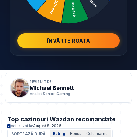
ÎNVÂRTE ROATA
REVIZUIT DE:
Michael Bennett
Analist Senior iGaming
Top cazinouri Wazdan recomandate
Actualizat la:
August 8, 2026
Rating
Bonus
Cele mai noi
SORTEAZĂ DUPĂ: