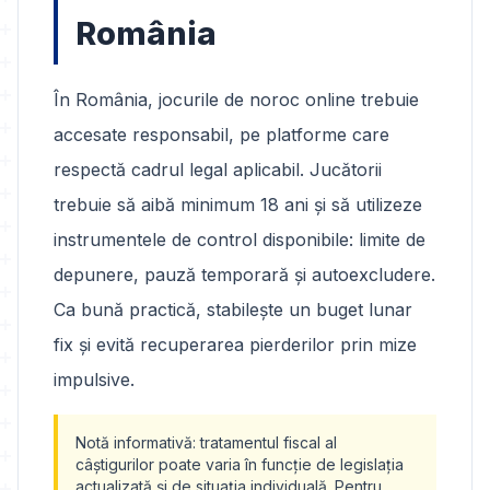
România
În România, jocurile de noroc online trebuie
accesate responsabil, pe platforme care
respectă cadrul legal aplicabil. Jucătorii
trebuie să aibă minimum 18 ani și să utilizeze
instrumentele de control disponibile: limite de
depunere, pauză temporară și autoexcludere.
Ca bună practică, stabilește un buget lunar
fix și evită recuperarea pierderilor prin mize
impulsive.
Notă informativă: tratamentul fiscal al
câștigurilor poate varia în funcție de legislația
actualizată și de situația individuală. Pentru