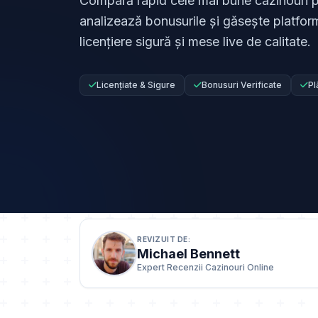
Compară rapid cele mai bune cazinouri p
analizează bonusurile și găsește platfo
licențiere sigură și mese live de calitate
.
Licențiate & Sigure
Bonusuri Verificate
Pl
REVIZUIT DE:
Michael Bennett
Expert Recenzii Cazinouri Online