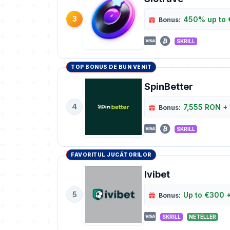
Min Deposit: €10
Payout speed: Instant
3
450% up to 
Bonus:
Casino Games: 6000+
SKRILL
TOP BONUS DE BUN VENIT
DE CE NE PLACE
RTP: 97%
SpinBetter
Min Deposit: €10
Payout speed: 1-3 hours
4
7,555 RON +
Bonus:
Casino Games: 7000+
SKRILL
FAVORITUL JUCĂTORILOR
DE CE NE PLACE
RTP: 96%
Ivibet
Min Deposit: 10 RON
Payout speed: Up to 24 hours
5
Up to €300 +
Bonus:
Casino Games: 5500+
SKRILL
NETELLER