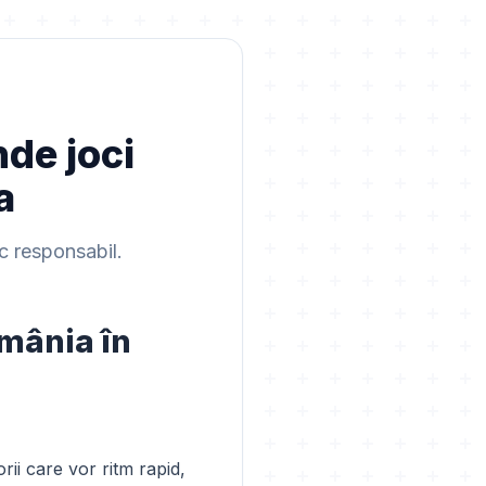
de joci
a
oc responsabil.
omânia în
rii care vor ritm rapid,