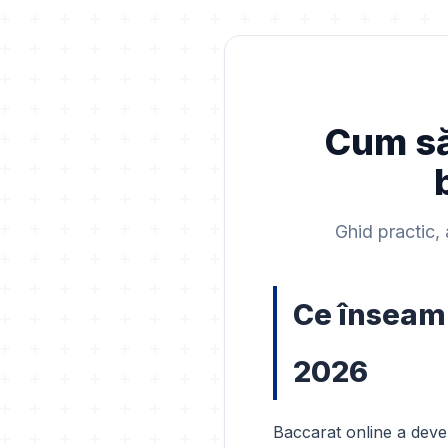
Cum să
Ghid practic, 
Ce înseamn
2026
Baccarat online a deven