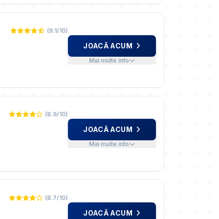
(9.1/10)
JOACĂ ACUM
Mai multe info
ow
(8.9/10)
JOACĂ ACUM
Mai multe info
(8.7/10)
JOACĂ ACUM