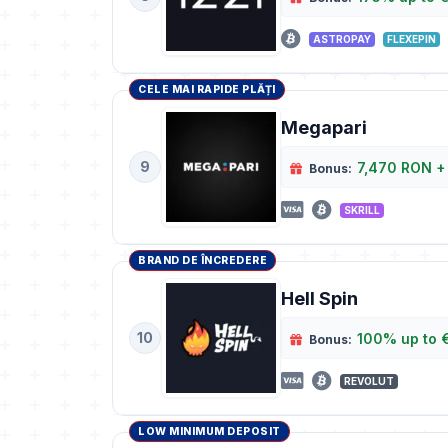
Casino Games: 7000+
ASTROPAY
FLEXEPIN
CELE MAI RAPIDE PLĂȚI
DE CE NE PLACE
RTP: 96%
Megapari
Min Deposit: €5
Payout speed: 1-24 hours
9
7,470 RON +
Bonus:
Casino Games: 4500+
SKRILL
BRAND DE ÎNCREDERE
DE CE NE PLACE
RTP: 96%
Hell Spin
Min Deposit: 10 RON
Payout speed: Under 1 hour
10
100% up to 
Bonus:
Casino Games: 6000+
REVOLUT
LOW MINIMUM DEPOSIT
DE CE NE PLACE