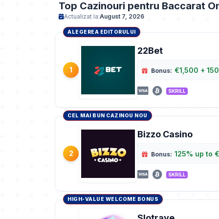
Top Cazinouri pentru Baccarat On
Actualizat la:
August 7, 2026
ALEGEREA EDITORULUI
22Bet
1
€1,500 + 150
Bonus:
SKRILL
CEL MAI BUN CAZINOU NOU
DE CE NE PLACE
RTP: 97%
Bizzo Casino
Min Deposit: €1
Payout speed: 1-24 hours
2
125% up to €
Bonus:
Casino Games: 5000+
SKRILL
HIGH-VALUE WELCOME BONUS
DE CE NE PLACE
RTP: 96%
Slotrave